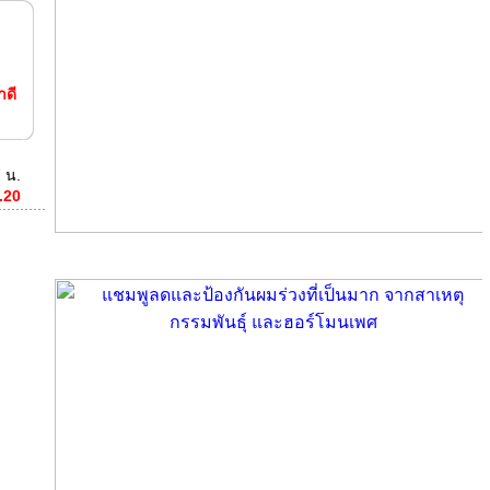
ร
ดี
 น.
.20