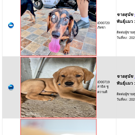
ขายสุนัข
พันธุ์แมว 
ID
00720
ภัทชา
ติดต่อผู้ขายสุ
วันที่ลง : 2
ขายสุนัข
ID
00719
พันธุ์แมว 
สาธิต ชู
ความดี
ติดต่อผู้ขายสุ
วันที่ลง : 2