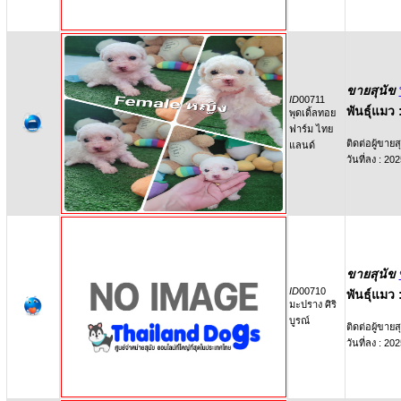
ขายสุนัข
ID
00711
พันธุ์แมว 
พุดเดิ้ลทอย
ฟาร์ม ไทย
ติดต่อผู้ขายสุ
แลนด์
วันที่ลง : 2
ขายสุนัข
ID
00710
พันธุ์แมว 
มะปราง ศิริ
บูรณ์
ติดต่อผู้ขายสุ
วันที่ลง : 2