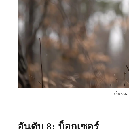
บ็อกเซอร
อันดับ 8
: บ็อกเซอร์