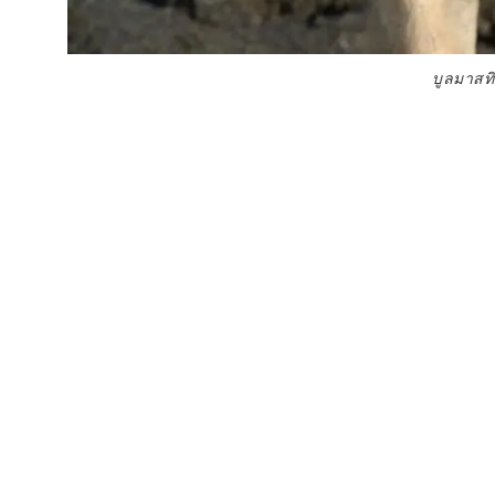
บูลมาสท